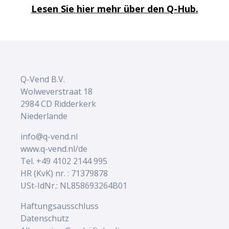
Lesen Sie hier mehr über den Q-Hub.
Q-Vend B.V.
Wolweverstraat 18
2984 CD Ridderkerk
Niederlande
info@q-vend.nl
www.q-vend.nl/de
Tel. +49 4102 2144 995
HR (KvK) nr. : 71379878
USt-IdNr.: NL858693264B01
Haftungsausschluss
Datenschutz