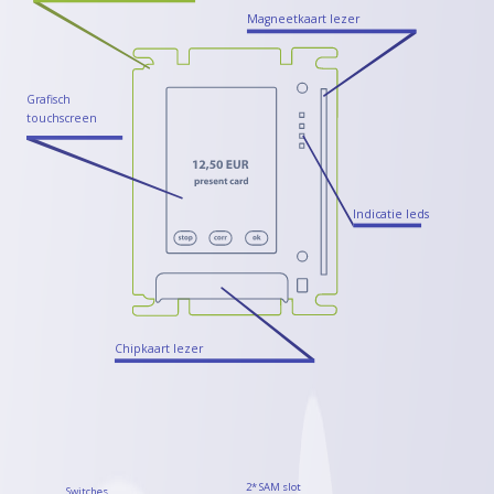
Magneetkaart lezer
Grafisch
touchscreen
Indicatie leds
Chipkaart lezer
2* SAM slot
Switches