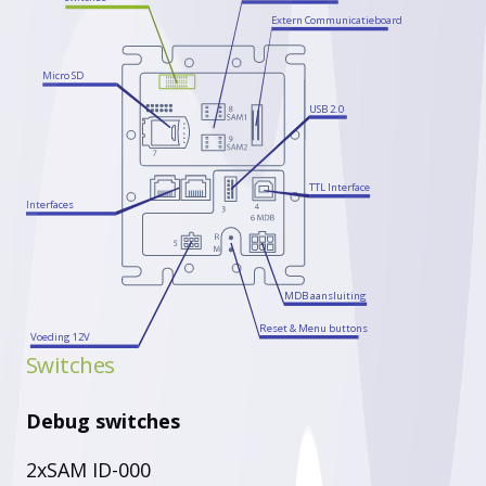
Extern Communicatieboard
Micro SD
USB 2.0
TTL Interface
Interfaces
MDB aansluiting
Reset & Menu buttons
Voeding 12V
Switches
Debug switches
2xSAM ID-000