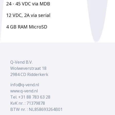
24 - 45 VDC via MDB
12 VDC, 2A via serial
4 GB RAM MicroSD
Q-Vend B.V.
Wolweverstraat 18
2984 CD Ridderkerk
info@q-vend.nl
www.q-vend.nl
Tel. +31 88 783 63 28
KvK nr. : 71379878
BTW nr. : NL858693264B01