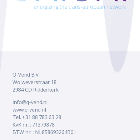
Q-Vend B.V.
Wolweverstraat 18
2984 CD Ridderkerk
info@q-vend.nl
www.q-vend.nl
Tel. +31 88 783 63 28
KvK nr. : 71379878
BTW nr. : NL858693264B01